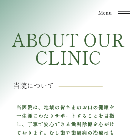
Menu
A
B
O
U
T
O
U
R
C
L
I
N
I
C
当院について
当医院は、地域の皆さまのお口の健康を
一生涯にわたりサポートすることを目指
し、丁寧で安心できる歯科診療を心がけ
ております。むし歯や歯周病の治療はも