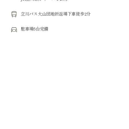
立川バス大山団地折返場下車徒歩2分
高い専門性・技術力
駐車場5台完備
High expertise and technical skills
患者さんへの寄り添い
Being there for patients