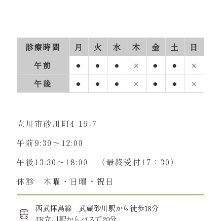
コミュニケーション能力
Communication skills
診療時間
月
火
水
木
金
土
日
午前
⚫︎
⚫︎
⚫︎
×
⚫︎
⚫︎
×
チームワーク
午後
⚫︎
Teamwork
⚫︎
⚫︎
×
⚫︎
⚫︎
×
立川市砂川町4-19-7
柔軟な対応力
午前9:30～12:00
Flexible adaptability
午後13:30～18:00 （最終受付17：30）
休診 木曜・日曜・祝日
笑顔と親しみやすさ
西武拝島線 武蔵砂川駅から徒歩18分
Smiles and approachability
JR立川駅からバスで20分